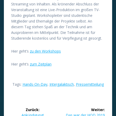
Streaming von Inhalten. Als krönender Abschluss der
Veranstaltung ist eine Live-Produktion im großen TV-
Studio geplant. Workshopleiter sind studentische
Mitglieder und Ehemalige der Projekte selbst. An
diesem Tag stehen Spaß an der Technik und am
Ausprobieren im Mittelpunkt. Die Teilnahme ist für
Studierende kostenlos und für Verpflegung ist gesorgt.
Hier geht’s
zu den Workshops
Hier geht’s
zum Zeitplan
Tags:
Hands-On-Day
,
Intergalaktisch
,
Pressemitteilung
Beitragsnavigation
Zurück:
Weiter:
Vorheriger
Nächster
Ankündigung!
Das war der HOD 2019