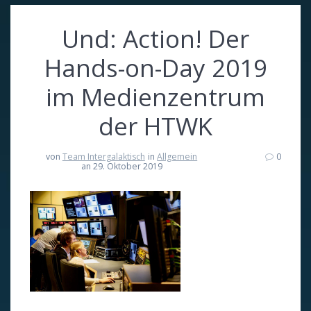
Und: Action! Der
Hands-on-Day 2019
im Medienzentrum
der HTWK
von
Team Intergalaktisch
in
Allgemein
0
an 29. Oktober 2019